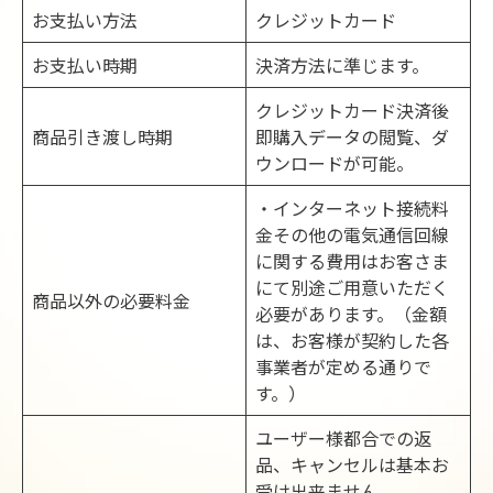
お支払い方法
クレジットカード
お支払い時期
決済方法に準じます。
クレジットカード決済後
とは
Maaart
商品引き渡し時期
即購入データの閲覧、ダ
ウンロードが可能。
使い方ガイド
・インターネット接続料
金その他の電気通信回線
お知らせ
に関する費用はお客さま
にて別途ご用意いただく
商品以外の必要料金
必要があります。（金額
は、お客様が契約した各
無料会員登録
事業者が定める通りで
す。）
ユーザー様都合での返
品、キャンセルは基本お
受け出来ません。